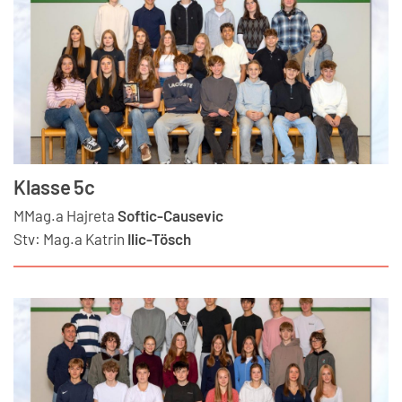
Klasse 5c
MMag.a
Hajreta
Softic-Causevic
Stv:
Mag.a
Katrin
Ilic-Tösch