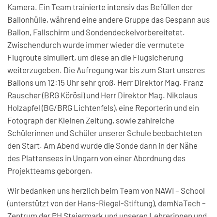
Kamera. Ein Team trainierte intensiv das Befüllen der
Ballonhülle, während eine andere Gruppe das Gespann aus
Ballon, Fallschirm und Sondendeckelvorbereitetet.
Zwischendurch wurde immer wieder die vermutete
Flugroute simuliert, um diese an die Flugsicherung
weiterzugeben. Die Aufregung war bis zum Start unseres
Ballons um 12:15 Uhr sehr groß. Herr Direktor Mag. Franz
Rauscher (BRG Körösi) und Herr Direktor Mag. Nikolaus
Holzapfel (BG/BRG Lichtenfels), eine Reporterin und ein
Fotograph der Kleinen Zeitung, sowie zahlreiche
Schülerinnen und Schüler unserer Schule beobachteten
den Start. Am Abend wurde die Sonde dann in der Nähe
des Plattensees in Ungarn von einer Abordnung des
Projektteams geborgen.
Wir bedanken uns herzlich beim Team von NAWI – School
(unterstützt von der Hans-Riegel-Stiftung), demNaTech –
Zentrum der PH Steiermark und unseren Lehrerinnen und