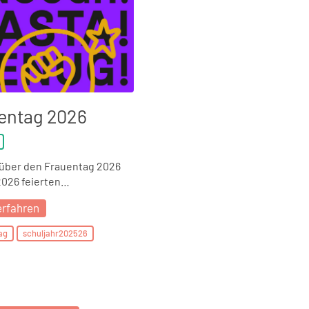
entag 2026
 über den Frauentag 2026
2026 feierten…
erfahren
ag
schuljahr202526