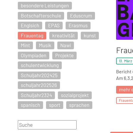
besondere Leistungen
Botschafterschule
Eduscrum
Englsich
EPAS
Erasmus
Frauentag
kreativität
kunst
Mint
Musik
Nawi
Frau
Olympiaden
Projekte
13. März
schulentwicklung
Bericht
Schuljahr202425
Am 6.3.
schuljahr202526
mehr 
Schuljahr2324
sozialprojekt
Frauent
spanisch
sport
sprachen