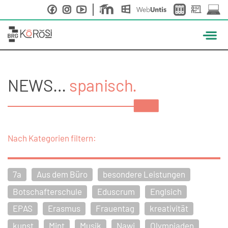
Skip
to
content
NEWS…
spanisch.
Nach Kategorien filtern:
7a
Aus dem Büro
besondere Leistungen
Botschafterschule
Eduscrum
Englsich
EPAS
Erasmus
Frauentag
kreativität
kunst
Mint
Musik
Nawi
Olympiaden