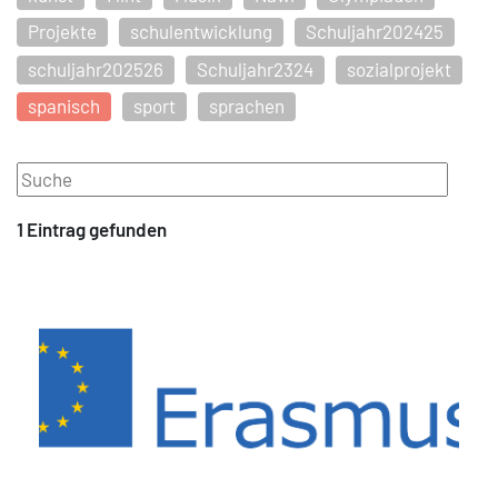
Projekte
schulentwicklung
Schuljahr202425
schuljahr202526
Schuljahr2324
sozialprojekt
spanisch
sport
sprachen
1 Eintrag
gefunden