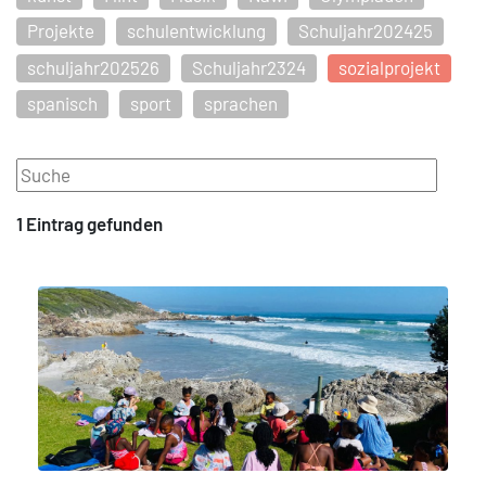
Projekte
schulentwicklung
Schuljahr202425
schuljahr202526
Schuljahr2324
sozialprojekt
spanisch
sport
sprachen
1 Eintrag
gefunden