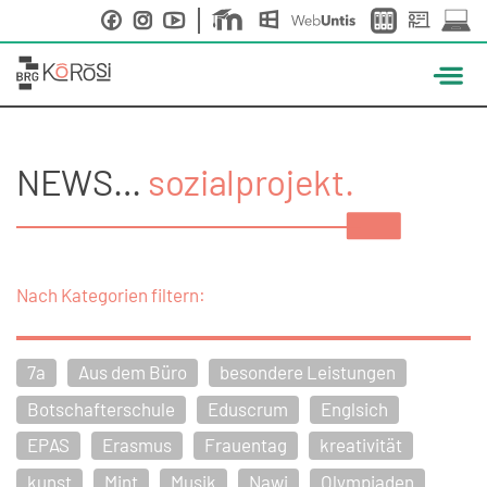
Skip
to
content
NEWS…
sozialprojekt.
Nach Kategorien filtern:
7a
Aus dem Büro
besondere Leistungen
Botschafterschule
Eduscrum
Englsich
EPAS
Erasmus
Frauentag
kreativität
kunst
Mint
Musik
Nawi
Olympiaden